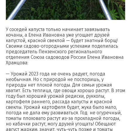
У соседей капуста только начинает завязывать
кочаны, а Елена Ивановна уже угощает друзей
капустой, красной свеклой — будет знатный борщ!
Своими садово-огородными успехами поделилась
председатель Пензенского регионального
отделения Союза садоводов России Елена Ивановна
Храмцова:
— Урожай 2023 года не очень радует, погода
необычная. Но с природой не поспоришь, у
природы нет плохой погоды. Для семьи урожая
хватит. Есть теплица, где овощи хорошо растут. В этом
году был хороший урожай редиски, рукколы,
картофеля раннего, рассада капусты и красной
свеклы. Урожай картофеля будет, жука было мало,
погода не дала ему развиваться. Год не огуречный,
томаты плоховато растут из-за прохладной погоды,
но кабачки растут, могу друзей угощать! Обещают
август жарким, значит, чуть-чуть позже и томаты