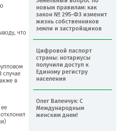
Земельный вопрос по
ую
новым правилам: как
закон № 295-ФЗ изменит
жизнь собственников
земли и застройщиков
ыводу, что
Цифровой паспорт
страны: нотариусы
получили доступ к
рупповом
Единому регистру
В случае
населения
акже в
Олег Валенчук: С
 ее
Международным
 отклонил
женским днем!
ии)