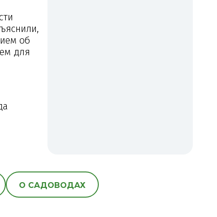
сти
зъяснили,
нием об
ием для
да
О САДОВОДАХ