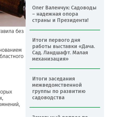
Олег Валенчук: Садоводы
– надежная опора
страны и Президента!
тавила без
Итоги первого дня
работы выставки «Дача.
снованием
Сад. Ландшафт. Малая
областного
механизация»
Итоги заседания
межведомственной
в
группы по развитию
торых
садоводства
х,
омнений,