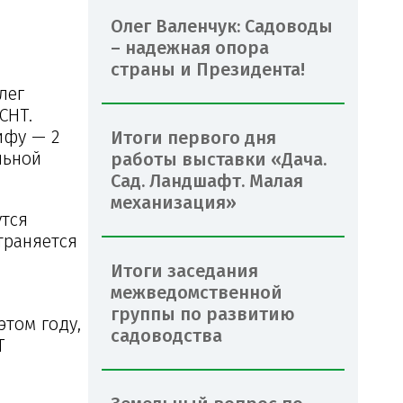
Олег Валенчук: Садоводы
– надежная опора
страны и Президента!
лег
СНТ.
ифу — 2
Итоги первого дня
льной
работы выставки «Дача.
Сад. Ландшафт. Малая
механизация»
утся
траняется
Итоги заседания
межведомственной
группы по развитию
этом году,
садоводства
Т