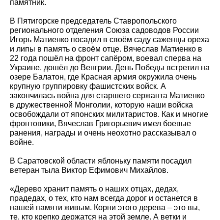
памятник.
В Пятигорске председатель Ставропольского
регионального отделения Союза садоводов России
Игорь Матиенко посадил в своём саду саженцы ореха
и липы в память о своём отце. Вячеслав Матиенко в
22 года пошёл на фронт сапёром, воевал сперва на
Украине, дошёл до Венгрии. День Победы встретил на
озере Балатон, где Красная армия окружила очень
крупную группировку фашистских войск. А
закончилась война для старшего сержанта Матиенко
в дружественной Монголии, которую наши войска
освобождали от японских милитаристов. Как и многие
фронтовики, Вячеслав Григорьевич имел боевые
ранения, награды и очень неохотно рассказывал о
войне.
В Саратовской области яблоньку памяти посадил
ветеран тыла Виктор Ефимович Михайлов.
«Дерево хранит память о наших отцах, дедах,
прадедах, о тех, кто нам всегда дорог и останется в
нашей памяти живым. Корни этого дерева – это вы,
те, кто крепко держатся на этой земле. А ветки и