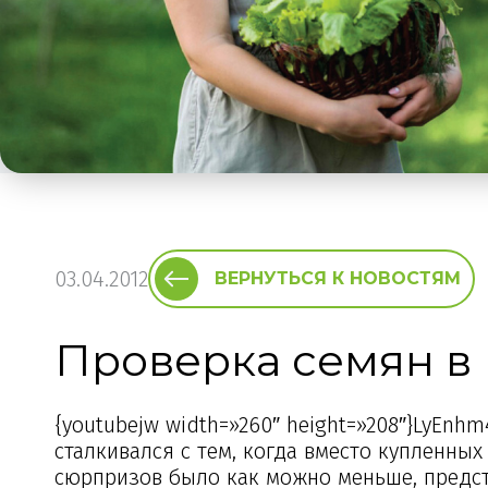
03.04.2012
ВЕРНУТЬСЯ К НОВОСТЯМ
Проверка семян в
{youtubejw width=»260″ height=»208″}LyEn
сталкивался с тем, когда вместо купленных
сюрпризов было как можно меньше, предст