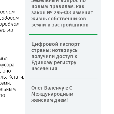
Земельный вопрос по
новым правилам: как
родном
закон № 295-ФЗ изменит
садовом
жизнь собственников
городном
земли и застройщиков
во ни
Цифровой паспорт
страны: нотариусы
получили доступ к
либо
Единому регистру
мусора,
населения
, оно
ь. Кстати,
семи.
Олег Валенчук: С
тельным
Международным
 по
женским днем!