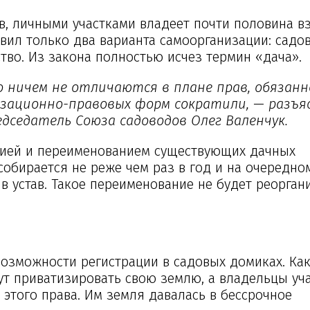
в, личными участками владеет почти половина в
вил только два варианта самоорганизации: садо
во. Из закона полностью исчез термин «дача».
 ничем не отличаются в плане прав, обязан
изационно-правовых форм сократили, — разъ
дседатель Союза садоводов Олег Валенчук.
ацией и переименованием существующих дачных
обирается не реже чем раз в год и на очередно
 устав. Такое переименование не будет реоргани
 возможности регистрации в садовых домиках. Ка
ут приватизировать свою землю, а владельцы уча
этого права. Им земля давалась в бессрочное