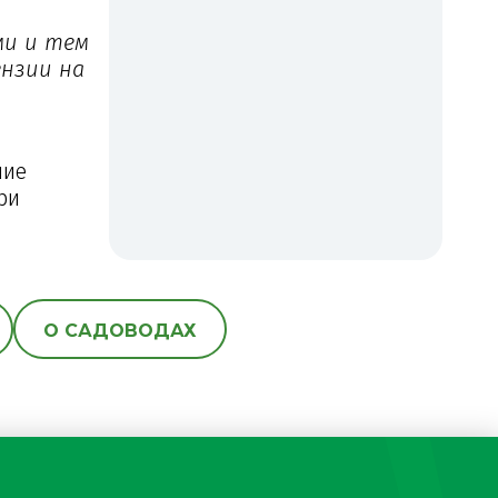
ми и тем
ензии на
ние
ри
О САДОВОДАХ