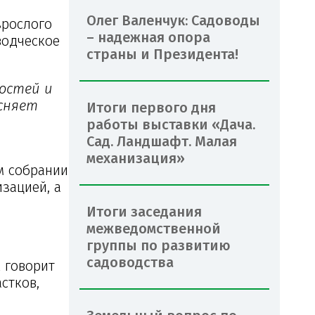
Олег Валенчук: Садоводы
зрослого
– надежная опора
водческое
страны и Президента!
ностей и
ясняет
Итоги первого дня
работы выставки «Дача.
Сад. Ландшафт. Малая
механизация»
м собрании
зацией, а
Итоги заседания
межведомственной
группы по развитию
садоводства
к говорит
стков,