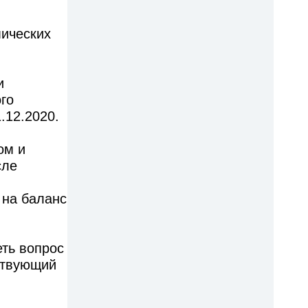
мических
и
го
.12.2020.
ом и
сле
 на баланс
еть вопрос
тствующий