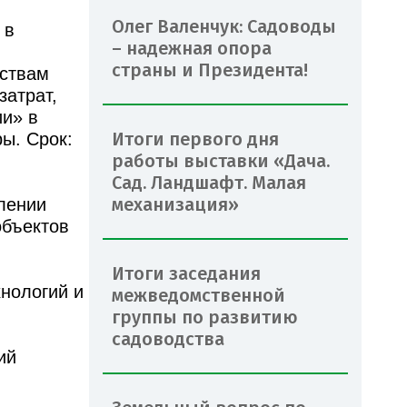
Олег Валенчук: Садоводы
 в
– надежная опора
страны и Президента!
ествам
затрат,
ии» в
Итоги первого дня
ы. Срок:
работы выставки «Дача.
Сад. Ландшафт. Малая
механизация»
лении
объектов
Итоги заседания
нологий и
межведомственной
группы по развитию
садоводства
ий