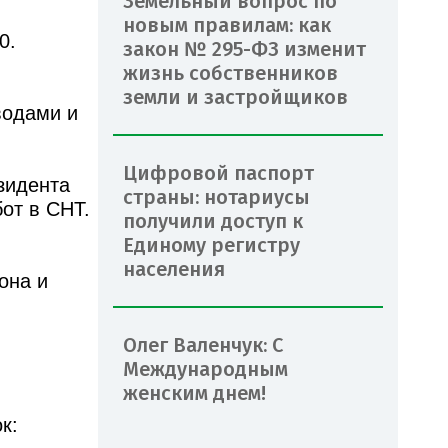
Земельный вопрос по
новым правилам: как
0.
закон № 295-ФЗ изменит
жизнь собственников
земли и застройщиков
водами и
Цифровой паспорт
зидента
страны: нотариусы
от в СНТ.
получили доступ к
Единому регистру
населения
она и
Олег Валенчук: С
Международным
женским днем!
к: