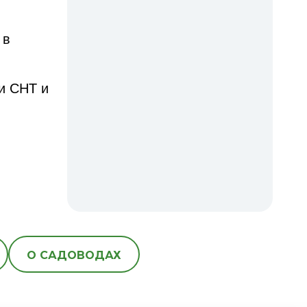
 в
и СНТ и
О САДОВОДАХ