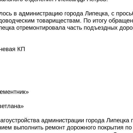
лось в администрацию города Липецка, с прось
доводческим товариществам. По итогу обращен
ецка отремонтировала часть подъездных дорог
оневая КП
Цементник»
ветлана»
лагоустройства администрации города Липецка 
нием выполнить ремонт дорожного покрытия по