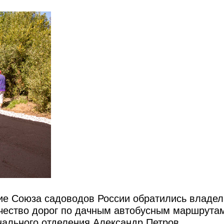
ние Союза садоводов России обратились владе
ачество дорог по дачным автобусным маршрутам
нального отделения Александр Петров.