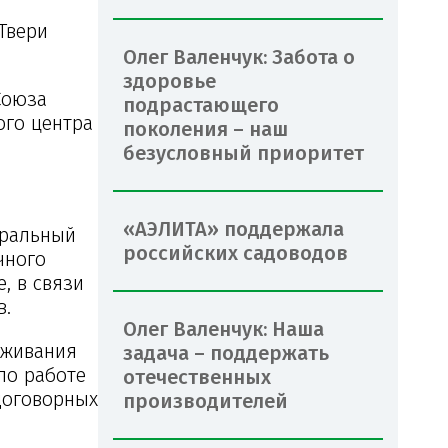
Твери
Олег Валенчук: Забота о
здоровье
Союза
подрастающего
ого центра
поколения – наш
безусловный приоритет
«АЭЛИТА» поддержала
еральный
российских садоводов
чного
, в связи
в.
Олег Валенчук: Наша
уживания
задача – поддержать
по работе
отечественных
договорных
производителей