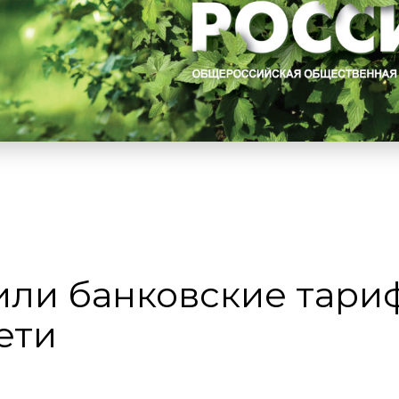
или банковские тари
ети