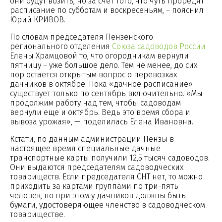
они будут возить, но за счет того, что чуть проредят
расписание по субботам и воскресеньям, – пояснил
Юрий КРИВОВ.
По словам председателя Пензенского
регионального отделения
Союза садоводов России
Елены Храмцовой то, что огородникам вернули
пятницу – уже большое дело. Тем не менее, до сих
пор остается открытым вопрос о перевозках
дачников в октябре. Пока «дачное расписание»
существует только по сентябрь включительно. «Мы
продолжим работу над тем, чтобы садоводам
вернули еще и октябрь. Ведь это время сбора и
вывоза урожая», — поделилась Елена Ивановна.
Кстати, по данным администрации Пензы в
настоящее время специальные дачные
транспортные карты получили 12,5 тысяч садоводов.
Они выдаются председателям садоводческих
товариществ. Если председателя СНТ нет, то можно
приходить за картами группами по три-пять
человек, но при этом у дачников должны быть
бумаги, удостоверяющее членство в садоводческом
товариществе.