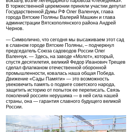
вокзалу, возле легендарного паровоза «Лебедянка».
В торжественной церемонии приняли участии депутат
Государственной Думы РФ Олег Валенчук, глава
города Вятские Поляны Валерий Машкин и глава
администрации Вятскополянского района Андрей
Чернов.
— Символично, что сегодня мы высаживаем этот сад
в славном городе Вятские Поляны, – подчеркнул
председатель Союза садоводов России Олег
Валенчук. — Здесь, на заводе «Молот», который,
спустя десятилетия, великий Федор Иванович Трещев
сделал флагманом отечественной оборонной
промышленности, ковалась наша общая Победа.
Движение «Сады Памяти» — это возможность
увековечить память о подвиге советского народа,
защитить историю от попыток ее переписать. Связь
поколений россиян нерушима — в ней сила нашей
страны, она — гарантия славного будущего великой
России.