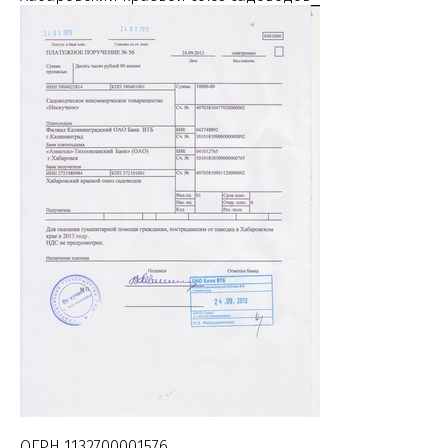
ОГРН 1132700001576