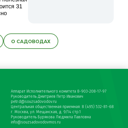
оится 31
сно
О САДОВОДАХ
Аппарат Исполнительного комитета 8-903-208-17-97
Руководитель Дмитриев Петр Иванович
petr.d@souzsadovodov.ru
Центральная общественная приемная: 8 (495) 532-81-68
г. Москва, ул. Мещанская, д. 9/14 стр.1
Руководитель Бурякова Людмила Павловна
info@souzsadovodovmos.ru