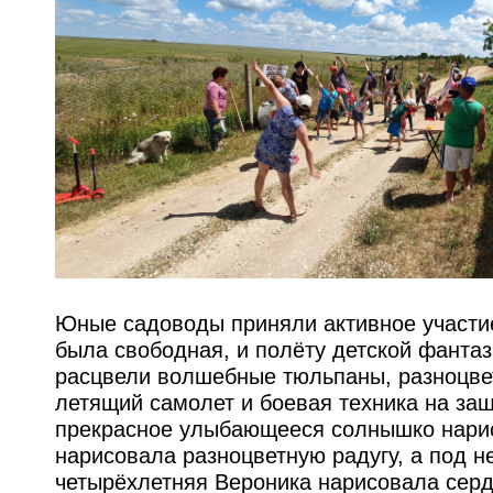
Юные садоводы приняли активное участие 
была свободная, и полёту детской фантаз
расцвели волшебные тюльпаны, разноцв
летящий самолет и боевая техника на за
прекрасное улыбающееся солнышко нарис
нарисовала разноцветную радугу, а под н
четырёхлетняя Вероника нарисовала серд