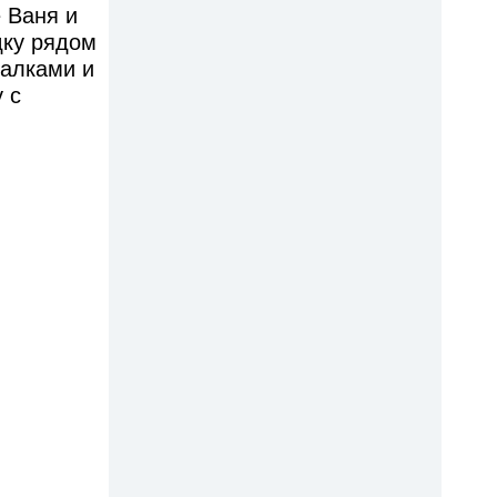
 Ваня и
дку рядом
чалками и
 с