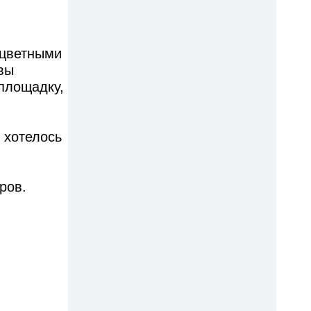
 цветными
вы
 площадку,
 хотелось
.
ров.