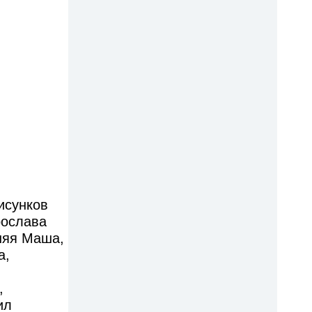
исунков
рослава
няя Маша,
а,
,
ил