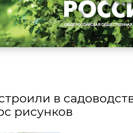
строили в садоводст
рс рисунков