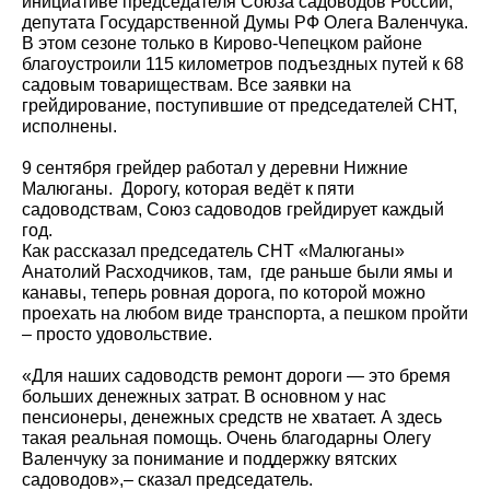
инициативе председателя Союза садоводов России,
депутата Государственной Думы РФ Олега Валенчука.
В этом сезоне только в Кирово-Чепецком районе
благоустроили 115 километров подъездных путей к 68
садовым товариществам. Все заявки на
грейдирование, поступившие от председателей СНТ,
исполнены.
9 сентября грейдер работал у деревни Нижние
Малюганы. Дорогу, которая ведёт к пяти
садоводствам, Союз садоводов грейдирует каждый
год.
Как рассказал председатель СНТ «Малюганы»
Анатолий Расходчиков, там, где раньше были ямы и
канавы, теперь ровная дорога, по которой можно
проехать на любом виде транспорта, а пешком пройти
– просто удовольствие.
«Для наших садоводств ремонт дороги — это бремя
больших денежных затрат. В основном у нас
пенсионеры, денежных средств не хватает. А здесь
такая реальная помощь. Очень благодарны Олегу
Валенчуку за понимание и поддержку вятских
садоводов»,– сказал председатель.