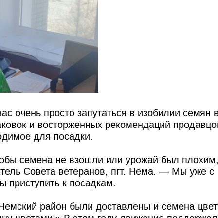
час очень просто запутаться в изобилии семян 
паковок и восторженных рекомендаций продавцов
одимое для посадки.
чтобы семена не взошли или урожай был плохим
ель Совета ветеранов, пгт. Нема. — Мы уже с
ы приступить к посадкам.
 Немский район были доставлены и семена цве
ину цветами!» В этом году движение поддержа