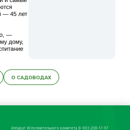
уются
й — 45 лет
но, —
му дому,
спитание
О САДОВОДАХ
Аппарат Исполнительного комитета 8-903-208-17-97