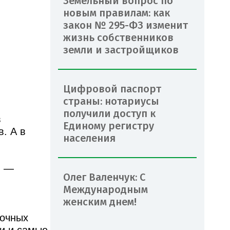
Земельный вопрос по
новым правилам: как
закон № 295-ФЗ изменит
жизнь собственников
земли и застройщиков
Цифровой паспорт
страны: нотариусы
получили доступ к
в
Единому регистру
. А в
населения
, —
Олег Валенчук: С
Международным
женским днем!
точных
ли и самые