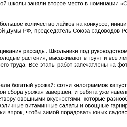
ой школы заняли второе место в номинации «
 большое количество лайков на конкурсе, иниц
ной Думы РФ, председатель Союза садоводов Р
ащивания рассады. Школьники под руководство
олодые растения, высаживают в грунт и все ле
го труда. Все этапы работ запечатлены на фот
али богатый урожай: сотни килограммов капуст
он сбора урожая завершен, и ребята уже навел
детвору овощными вкусностями, которые разноо
азличные витаминные салаты и овощные гарни
вки впрок, чтобы зимой порадовать юных садов