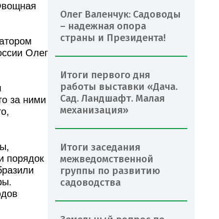
Овощная
Олег Валенчук: Садоводы
– надежная опора
страны и Президента!
иатором
оссии Олег
Итоги первого дня
работы выставки «Дача.
м
Сад. Ландшафт. Малая
то за ними
механизация»
о,
ы,
Итоги заседания
и порядок
межведомственной
бразили
группы по развитию
ры.
садоводства
одов