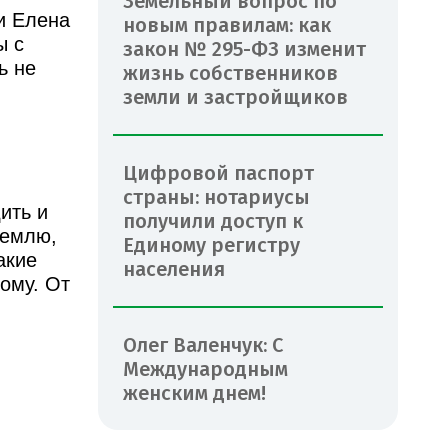
Земельный вопрос по
и Елена
новым правилам: как
ы с
закон № 295-ФЗ изменит
ь не
жизнь собственников
земли и застройщиков
Цифровой паспорт
страны: нотариусы
ить и
получили доступ к
землю,
Единому регистру
акие
населения
ому. От
Олег Валенчук: С
Международным
женским днем!