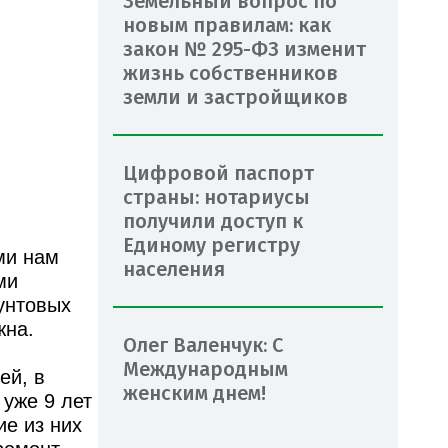
Земельный вопрос по
новым правилам: как
закон № 295-ФЗ изменит
жизнь собственников
земли и застройщиков
Цифровой паспорт
страны: нотариусы
получили доступ к
Единому регистру
ми нам
населения
ми
унтовых
жна.
Олег Валенчук: С
Международным
ей, в
женским днем!
уже 9 лет
ие из них