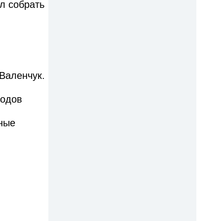
л собрать
Валенчук.
водов
тные