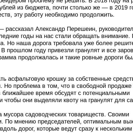
грейдером проблему не решить. В 2018 году на 
ублей из бюджета, почти столько же — в 2019 г
тв, эту работу необходимо продолжить.
 — рассказал Александр Перешеин, руководите
оследние годы на нас стали обращать внимание.
а. Но наша дорога требовала уже более решит
 В прошлом году привезли гранулят и все заро
грамма продолжалась и такие ровные дороги бы
ть асфальтовую крошку за собственные средст
. Но проблема в том, что в свободной продаже 
в ближайшее время обсудят с потенциальными
и чтобы они выделяли квоту на гранулят для с
а мусора садоводческих товариществ. Своими
и. По мнению председателей, оптимальным вы
доль дорог, которые ведут сразу к нескольким