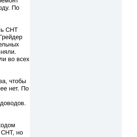
ремонт
оду. По
ль СНТ
 Грейдер
ельных
вняли.
ли во всех
ва, чтобы
ее нет. По
адоводов.
ходом
 СНТ, но