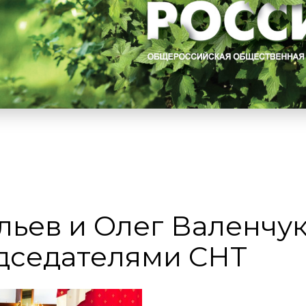
льев и Олег Валенчу
едседателями СНТ