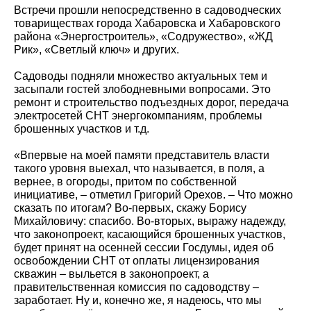
Встречи прошли непосредственно в садоводческих
товариществах города Хабаровска и Хабаровского
района «Энергостроитель», «Содружество», «ЖД
Рик», «Светлый ключ» и других.
Садоводы подняли множество актуальных тем и
засыпали гостей злободневными вопросами. Это
ремонт и строительство подъездных дорог, передача
электросетей СНТ энергокомпаниям, проблемы
брошенных участков и т.д.
«Впервые на моей памяти представитель власти
такого уровня выехал, что называется, в поля, а
вернее, в огороды, притом по собственной
инициативе, – отметил Григорий Орехов. – Что можно
сказать по итогам? Во-первых, скажу Борису
Михайловичу: спасибо. Во-вторых, выражу надежду,
что законопроект, касающийся брошенных участков,
будет принят на осенней сессии Госдумы, идея об
освобождении СНТ от оплаты лицензирования
скважин – выльется в законопроект, а
правительственная комиссия по садоводству –
заработает. Ну и, конечно же, я надеюсь, что мы