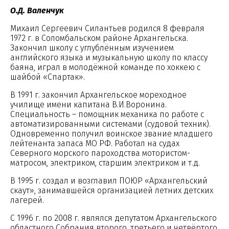
О.Д. Валенчук
Михаил Сергеевич Силантьев родился 8 февраля
1972 г. в Соломбальском районе Архангельска.
Закончил школу c углублённым изучением
английского языка и музыкальную школу по классу
баяна, играл в молодёжной команде по хоккею с
шайбой «Спартак».
В 1991 г. закончил Архангельское мореходное
училище имени капитана В.И.Воронина.
Специальность – помощник механика по работе с
автоматизированными системами (судовой техник).
Одновременно получил воинское звание младшего
лейтенанта запаса МО РФ. Работал на судах
Северного морского пароходства мотористом-
матросом, электриком, старшим электриком и т.д.
В 1995 г. создал и возглавил ПОЮР «Архангельский
скаут», занимавшейся организацией летних детских
лагерей.
С 1996 г. по 2008 г. являлся депутатом Архангельского
областного Собрания второго, третьего и четвёртого