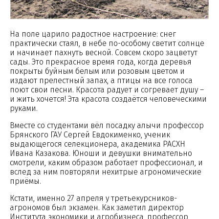
На поле царило радостное настроение: снег
практически стаял, в небе по-особому светит солнце
и начинает пахнуть весной. Совсем скоро зацветут
сады. Это прекрасное время года, когда деревья
покрыты буйным белым или розовым цветом и
издают прелестный запах, а птицы на все голоса
поют свои песни. Красота радует и согревает душу –
и жить хочется! Эта красота создаётся человеческими
руками.
Вместе со студентами вёл посадку алычи профессор
Брянского ГАУ Сергей Евдокименко, ученик
выдающегося селекционера, академика РАСХН
Ивана Казакова. Юноши и девушки внимательно
смотрели, каким образом работает профессионал, и
вслед за ним повторяли нехитрые агрономические
приёмы.
Кстати, именно 27 апреля у третьекурсников-
агрономов был экзамен. Как заметил директор
Института экономики и агробизнеса, профессор