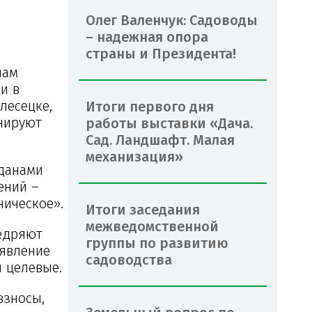
Олег Валенчук: Садоводы
– надежная опора
страны и Президента!
нам
и в
лесецке,
Итоги первого дня
нируют
работы выставки «Дача.
Сад. Ландшафт. Малая
механизация»
жданами
ений –
ническое».
Итоги заседания
межведомственной
недряют
группы по развитию
 явление
садоводства
и целевые.
взносы,