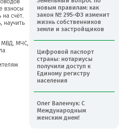
Земельный вопрос по
доводов
новым правилам: как
е взносы
закон № 295-ФЗ изменит
 на счёт.
жизнь собственников
, научить
земли и застройщиков
 МВД, МЧС,
ла
Цифровой паспорт
страны: нотариусы
вителям
получили доступ к
Единому регистру
населения
Олег Валенчук: С
Международным
женским днем!