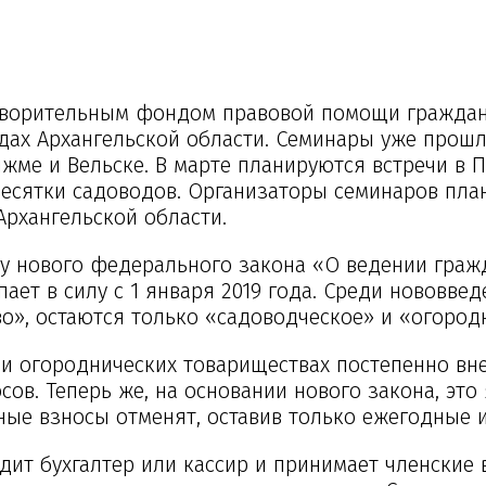
отворительным фондом правовой помощи гражда
ах Архангельской области. Семинары уже прошл
яжме и Вельске. В марте планируются встречи в П
десятки садоводов. Организаторы семинаров пла
Архангельской области.
илу нового федерального закона «О ведении гра
пает в силу с 1 января 2019 года. Среди нововвед
о», остаются только «садоводческое» и «огород
х и огороднических товариществах постепенно в
ов. Теперь же, на основании нового закона, это
ные взносы отменят, оставив только ежегодные 
идит бухгалтер или кассир и принимает членские 