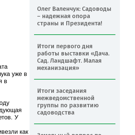
Олег Валенчук: Садоводы
– надежная опора
страны и Президента!
Итоги первого дня
работы выставки «Дача.
Сад. Ландшафт. Малая
ата
механизация»
ука уже в
я в
Итоги заседания
межведомственной
году
группы по развитию
едующая
садоводства
тов. У
везли как