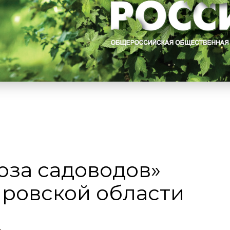
юза садоводов»
ировской области