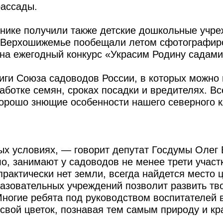
рассады.
хнике получили также детские дошкольные учр
гт Верхошижемье пообещали летом сфотографир
 на ежегодный конкурс «Украсим Родину садам
иги Союза садоводов России, в которых можно 
ботке семян, сроках посадки и вредителях. Вс
 хорошо знющие особенности нашего северного
ых условиях, — говорит депутат Госдумы Олег 
о, занимают у садоводов не менее трети участ
практически нет земли, всегда найдется место 
азовательных учреждений позволит развить тв
ногие ребята под руководством воспитателей 
 свой цветок, познавая тем самым природу и кр