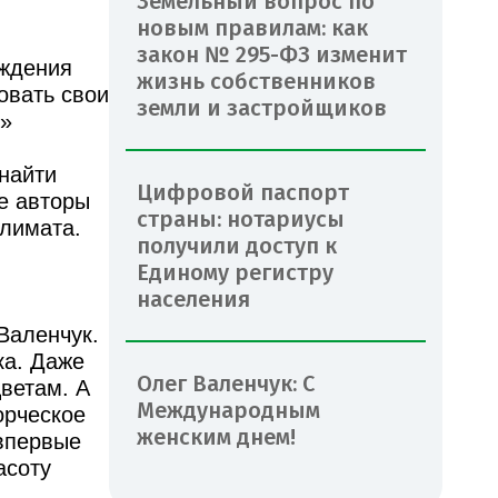
Земельный вопрос по
новым правилам: как
закон № 295-ФЗ изменит
еждения
жизнь собственников
овать свои
земли и застройщиков
и»
найти
Цифровой паспорт
е авторы
страны: нотариусы
 климата.
получили доступ к
Единому регистру
населения
Валенчук.
ка. Даже
Олег Валенчук: С
цветам. А
Международным
орческое
женским днем!
впервые
асоту