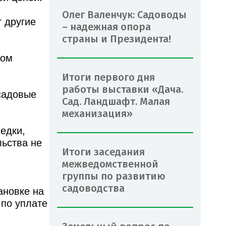
Олег Валенчук: Садоводы
т другие
– надежная опора
страны и Президента!
ром
Итоги первого дня
работы выставки «Дача.
садовые
Сад. Ландшафт. Малая
механизация»
седки,
льства не
Итоги заседания
межведомственной
группы по развитию
садоводства
ановке на
 по уплате