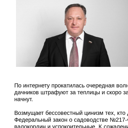
По интернету прокатилась очередная волн
дачников штрафуют за теплицы и скоро з
начнут.
Возмущает бессовестный цинизм тех, кто
Федеральный закон о садоводстве №217-Ф
валокордин и успокоительные. К сожален