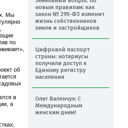
Земельный вопрос по
новым правилам: как
закон № 295-ФЗ изменит
х. Мы
жизнь собственников
гулярно
земли и застройщиков
,
ающие
тив по
Цифровой паспорт
рживает»,
страны: нотариусы
получили доступ к
Единому регистру
оект об
населения
гается
садовых
ются в
Олег Валенчук: С
ии, а
Международным
женским днем!
тках,