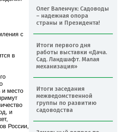
Олег Валенчук: Садоводы
– надежная опора
страны и Президента!
мления с
Итоги первого дня
работы выставки «Дача.
тся в
Сад. Ландшафт. Малая
механизация»
го
о
Итоги заседания
 и место
межведомственной
примут
группы по развитию
личество
садоводства
од, и
ет,
ов России,