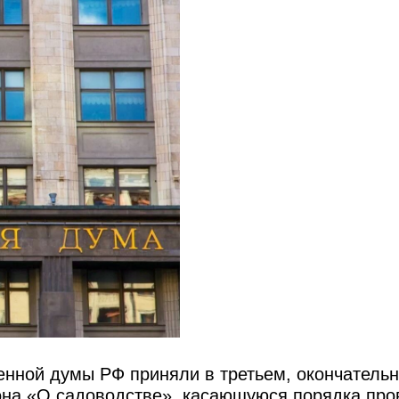
венной думы РФ приняли в третьем, окончатель
она «О садоводстве», касающуюся порядка пр