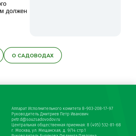
ого
ом должен
О САДОВОДАХ
Аппарат Исполнительного комитета 8-903-208-17-97
Руководитель Дмитриев Петр Иванович
petr.d@souzsadovodov.ru
Центральная общественная приемная: 8 (495) 532-81-68
г. Москва, ул. Мещанская, д. 9/14 стр.1
Руководитель Бурякова Людмила Павловна