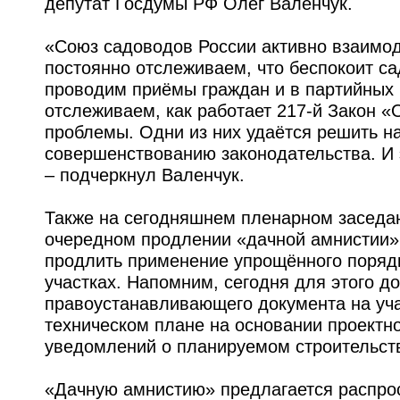
депутат Госдумы РФ Олег Валенчук.
«Союз садоводов России активно взаимод
постоянно отслеживаем, что беспокоит с
проводим приёмы граждан и в партийных 
отслеживаем, как работает 217-й Закон 
проблемы. Одни из них удаётся решить на
совершенствованию законодательства. И 
– подчеркнул Валенчук.
Также на сегодняшнем пленарном заседан
очередном продлении «дачной амнистии» е
продлить применение упрощённого поряд
участках. Напомним, сегодня для этого д
правоустанавливающего документа на уча
техническом плане на основании проектно
уведомлений о планируемом строительстве
«Дачную амнистию» предлагается распрос