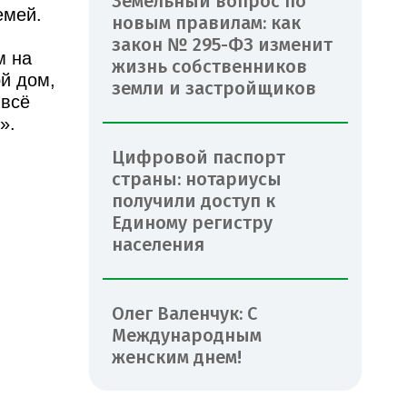
Земельный вопрос по
емей.
новым правилам: как
закон № 295-ФЗ изменит
м на
жизнь собственников
ой дом,
земли и застройщиков
 всё
».
Цифровой паспорт
страны: нотариусы
получили доступ к
Единому регистру
населения
Олег Валенчук: С
Международным
женским днем!