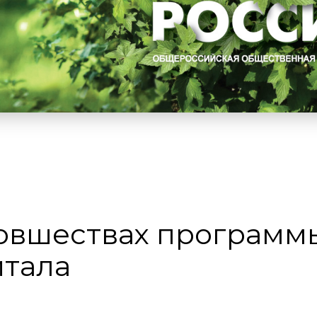
новшествах программ
итала