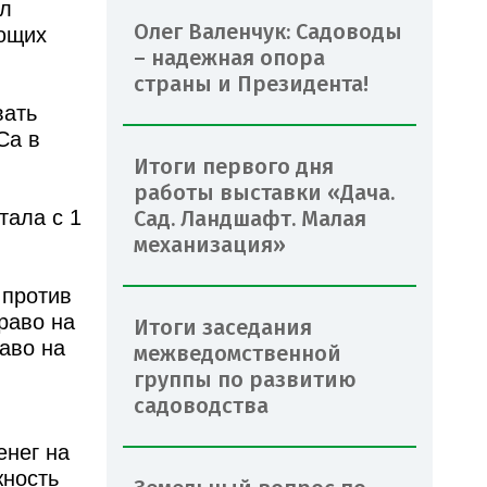
ыл
Олег Валенчук: Садоводы
ующих
– надежная опора
страны и Президента!
вать
Са в
Итоги первого дня
работы выставки «Дача.
Сад. Ландшафт. Малая
тала с 1
механизация»
 против
раво на
Итоги заседания
раво на
межведомственной
группы по развитию
садоводства
енег на
жность