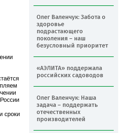
Олег Валенчук: Забота о
здоровье
подрастающего
поколения – наш
безусловный приоритет
лении
«АЭЛИТА» поддержала
российских садоводов
стаётся
епляем
ичении
Олег Валенчук: Наша
 России
задача – поддержать
отечественных
и сроки
производителей