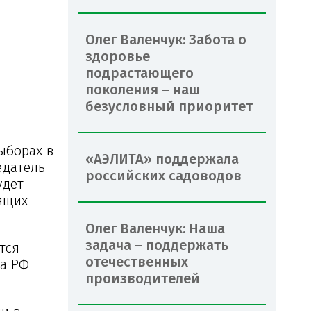
Олег Валенчук: Забота о
здоровье
подрастающего
поколения – наш
безусловный приоритет
ыборах в
«АЭЛИТА» поддержала
едатель
российских садоводов
удет
ящих
Олег Валенчук: Наша
задача – поддержать
тся
отечественных
та РФ
производителей