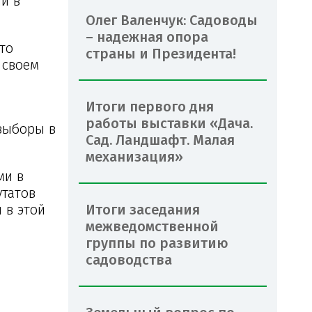
и в
Олег Валенчук: Садоводы
– надежная опора
то
страны и Президента!
 своем
Итоги первого дня
работы выставки «Дача.
 выборы в
Сад. Ландшафт. Малая
механизация»
ми в
утатов
 в этой
Итоги заседания
межведомственной
группы по развитию
садоводства