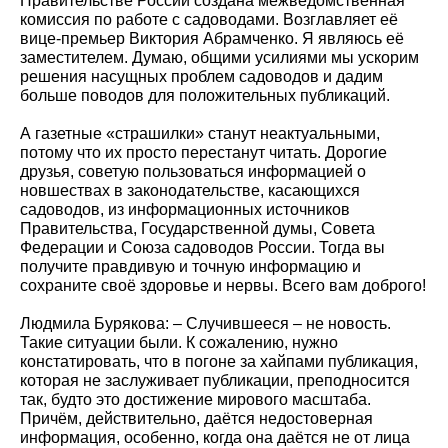
Правительстве России создана межведомственная
комиссия по работе с садоводами. Возглавляет её
вице-премьер Виктория Абрамченко. Я являюсь её
заместителем. Думаю, общими усилиями мы ускорим
решения насущных проблем садоводов и дадим
больше поводов для положительных публикаций.
А газетные «страшилки» станут неактуальными,
потому что их просто перестанут читать. Дорогие
друзья, советую пользоваться информацией о
новшествах в законодательстве, касающихся
садоводов, из информационных источников
Правительства, Государственной думы, Совета
Федерации и Союза садоводов России. Тогда вы
получите правдивую и точную информацию и
сохраните своё здоровье и нервы. Всего вам доброго!
Людмила Бурякова: – Случившееся – не новость.
Такие ситуации были. К сожалению, нужно
констатировать, что в погоне за хайпами публикация,
которая не заслуживает публикации, преподносится
так, будто это достижение мирового масштаба.
Причём, действительно, даётся недостоверная
информация, особенно, когда она даётся не от лица