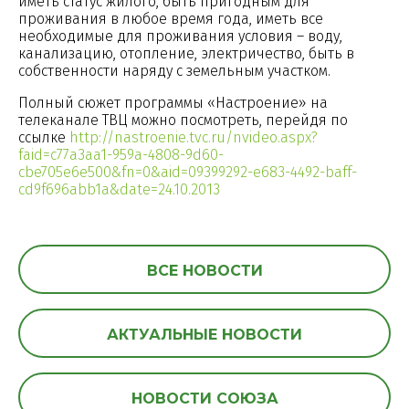
иметь статус жилого, быть пригодным для
проживания в любое время года, иметь все
необходимые для проживания условия – воду,
канализацию, отопление, электричество, быть в
собственности наряду с земельным участком.
Полный сюжет программы «Настроение» на
телеканале ТВЦ можно посмотреть, перейдя по
ссылке
http://nastroenie.tvc.ru/nvideo.aspx?
faid=c77a3aa1-959a-4808-9d60-
cbe705e6e500&fn=0&aid=09399292-e683-4492-baff-
cd9f696abb1a&date=24.10.2013
ВСЕ НОВОСТИ
АКТУАЛЬНЫЕ НОВОСТИ
НОВОСТИ СОЮЗА