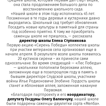
средней школы, который первым дал старт акции,
она стала продолжением большого дела по
восстановлению школьного сада.
«Нашей школе в этом году исполнилось 45 лет.
Посаженные в те годы деревья и кустарники давно
выродились. Школьный сад требует обновления.
Посадить новые культуры в памятный для страны
год особенно приятно. К тому же приобретать
саженцы школе не пришлось, — рассказала
директор школы Елена Ступникова
.
Первую акцию «Сирень Победы» коллектив школы
при участии ветеранов села организовал еще в
начале апреля. В результате возле школы появилось
20 кустиков сирени – их принесли сами
односельчане. Во время следующей — «Лес Победы»
— школьники пополнили березками аллею,
заложенную еще в позапрошлом году в память о
бывшем директоре Слудской школы, участнике
войны Илье Родионовиче Злобине. Гордость школы
станет и яблоневая аллея, заложенная накануне
Первомая.
«Благодаря партпроекту и его
координатору,
депутату Госдумы Олегу Валенчуку
, нашей школе
были подарены саженцы-двухлетки сорта «Мелба».