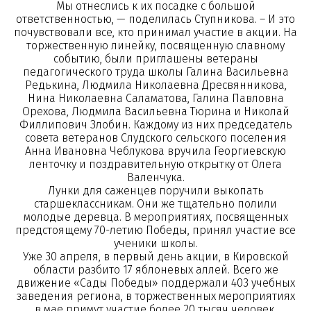
Мы отнеслись к их посадке с большой
ответственностью, — поделилась Ступникова. – И это
почувствовали все, кто принимал участие в акции. На
торжественную линейку, посвященную славному
событию, были приглашены ветераны
педагогического труда школы Галина Васильевна
Редькина, Людмила Николаевна Дресвянникова,
Нина Николаевна Саламатова, Галина Павловна
Орехова, Людмила Васильевна Тюрина и Николай
Филлипович Злобин. Каждому из них председатель
совета ветеранов Слудского сельского поселения
Анна Ивановна Чеблукова вручила Георгиевскую
ленточку и поздравительную открытку от Олега
Валенчука.
Лунки для саженцев поручили выкопать
старшеклассникам. Они же тщательно полили
молодые деревца. В мероприятиях, посвященных
предстоящему 70-летию Победы, принял участие все
ученики школы.
Уже 30 апреля, в первый день акции, в Кировской
области разбито 17 яблоневых аллей. Всего же
движение «Сады Победы» поддержали 403 учебных
заведения региона, в торжественных мероприятиях
в мае примут участие более 20 тысяч человек.