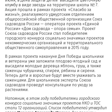
июня, в День защиты детей высадили цветочную
клумбу в виде звезды на территории школы № 7.
Акция прошла в рамках проекта «Спасибо за
жизнь!», реализуемого удмуртским отделением
общероссийской общественной организации Союз
садоводов России — оператора проекта «Единой
России» «Дом садовода – опора семьи». Проект
Союза садоводов России стал победителем
городского конкурса социально значимых проектов
некоммерческих организаций и территориального
общественного самоуправления в 2015 году.
В рамках проекта накануне Дня Победы школьники
и ветераны уже заложили плодово-ягодный сад и
высадили молодые деревца яблонь, груш, а также
саженцы чубушника, спиреи, рябины и сирени.
Теперь дети и взрослые будут вместе ухаживать за
саженцами. Для школьников эксперты Союза
садоводов проведут консультации по уходу за
растениями.
Напомним, в этом году победителями городского
конкурса социально значимых проектов НКО и ТОС
стали 12 организаций. Список победителей утвердил