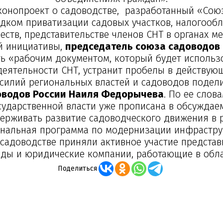
конопроект о садоводстве, разработанный «Союз
дком приватизации садовых участков, налогооб
ств, представительстве членов СНТ в органах м
й инициативы,
председатель союза садоводов 
ть «рабочим документом, который будет использ
деятельности СНТ, устранит пробелы в действую
силий региональных властей и садоводов поде
оводов России Наиля Федорычева
. По ее слов
сударственной власти уже прописана в обсужда
рживать развитие садоводческого движения в р
ональная программа по модернизации инфрастру
 садоводстве приняли активное участие представ
оды и юридические компании, работающие в обл
Поделиться