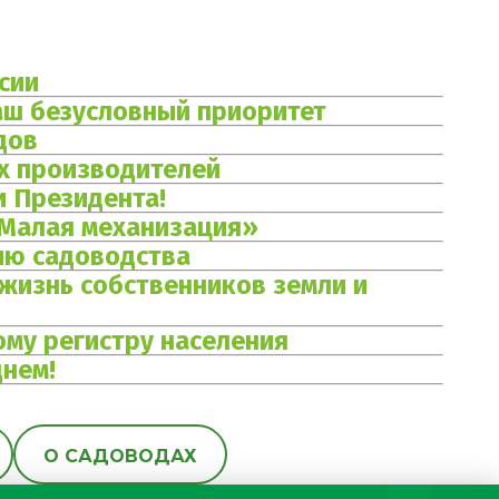
сии
аш безусловный приоритет
дов
х производителей
и Президента!
 Малая механизация»
ию садоводства
жизнь собственников земли и
ому регистру населения
днем!
О САДОВОДАХ