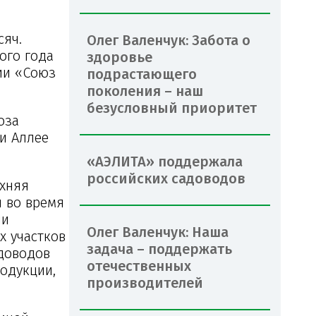
сяч.
Олег Валенчук: Забота о
ого года
здоровье
ии «Союз
подрастающего
поколения – наш
безусловный приоритет
юза
и Аллее
«АЭЛИТА» поддержала
российских садоводов
рхняя
и во время
ии
Олег Валенчук: Наша
х участков
задача – поддержать
адоводов
отечественных
одукции,
производителей