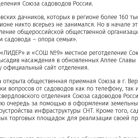
еления Союза садоводов России.
вских дачников, которых в регионе более 160 ты
оне никто всерьез не занимался. Но в начале эт
еление общероссийской общественной организац
м садовода – опора семьи».
л «ЛИДЕР» и «СОШ №9» местное реготделение Со
ысадив насаждения в обновленных Аллее Славы 
у официальный сайт отделения.
а открыта общественная приемная Союза в г. Ве
и вопросов от садоводов как по телефону, так 
 свердловского отделения Союза садоводов Росс
вую очередь за помощью в оформлении земельны
гоустройства инфраструктуры СНТ. Кроме того, с
ых торговых площадок для реализации своей пр