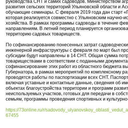
руководства СНТ и самих садоводов. Министерством а
развития сельских территорий Ульяновской области и А
обучающие семинары. С февраля 2019 года дан старт «
которая реализуется совместно с Ульяновским научно-и
хозяйства. В рамках программы садоводы в течение фе
направлениям. В летний период планируется организова
территорию садовых товариществ.
По софинансированию понесенных затрат садоводчески
инженерной инфраструктуры с февраля по март был про
субсидии будут направлены в 14 СНТ. Общая сумма пот
товариществами в соответствии с поданными документам
софинансирование этих работ из областного бюджета в
Губернатора, в рамках мероприятий по комплексному раз
проводятся работы по паспортизации всех СНТ. Паспо
включая уставные и контактные данные, сведения об и
объектах благоустройства территории и программ развит
неиспользуемых участков, готовых для передачи в соб
семьям, программы проведения спортивных и культурно
https://73online.ru/r/sadovody_ulyanovskoy_oblasti_vedu
67455