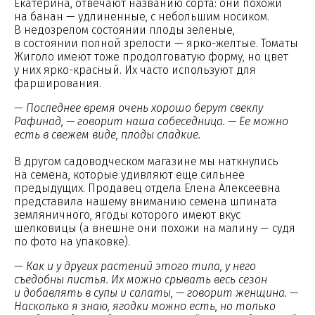
Екатерина, отвечают названию сорта: они похожи
на банан — удлиненные, с небольшим носиком.
В недозрелом состоянии плоды зеленые,
в состоянии полной зрелости — ярко-желтые. Томаты
Жиголо имеют тоже продолговатую форму, но цвет
у них ярко-красный. Их часто используют для
фарширования.
—
Последнее время очень хорошо берут свеклу
Рафинад, — говорит наша собеседница. — Ее можно
есть в свежем виде, плоды сладкие.
В другом садоводческом магазине мы наткнулись
на семена, которые удивляют еще сильнее
предыдущих. Продавец отдела Елена Алексеевна
представила нашему вниманию семена шпината
земляничного, ягоды которого имеют вкус
шелковицы (а внешне они похожи на малину — судя
по фото на упаковке).
—
Как и у других растений этого типа, у него
съедобны листья. Их можно срывать весь сезон
и добавлять в супы и салаты, — говорит женщина. —
Насколько я знаю, ягодки можно есть, но только