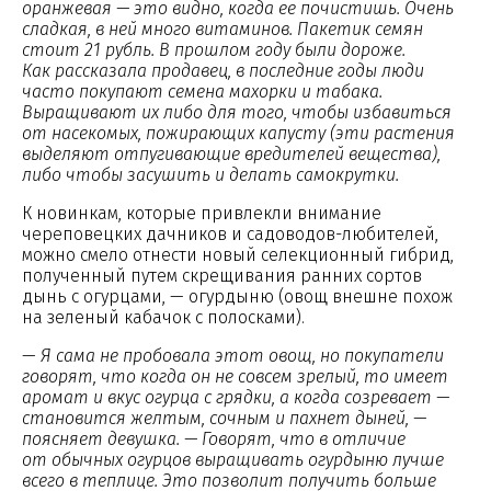
оранжевая — это видно, когда ее почистишь. Очень
сладкая, в ней много витаминов. Пакетик семян
стоит 21 рубль. В прошлом году были дороже.
Как рассказала продавец, в последние годы люди
часто покупают семена махорки и табака.
Выращивают их либо для того, чтобы избавиться
от насекомых, пожирающих капусту (эти растения
выделяют отпугивающие вредителей вещества),
либо чтобы засушить и делать самокрутки.
К новинкам, которые привлекли внимание
череповецких дачников и садоводов-любителей,
можно смело отнести новый селекционный гибрид,
полученный путем скрещивания ранних сортов
дынь с огурцами, — огурдыню (овощ внешне похож
на зеленый кабачок с полосками).
—
Я сама не пробовала этот овощ, но покупатели
говорят, что когда он не совсем зрелый, то имеет
аромат и вкус огурца с грядки, а когда созревает —
становится желтым, сочным и пахнет дыней, —
поясняет девушка. — Говорят, что в отличие
от обычных огурцов выращивать огурдыню лучше
всего в теплице. Это позволит получить больше